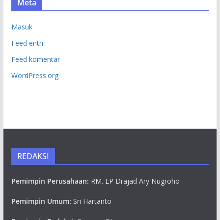
Meta
Masuk
Feed entri
Feed komentar
WordPress.org
REDAKSI
Pemimpin Perusahaan:
RM. EP Drajad Ary Nugroho
Pemimpin Umum:
Sri Hartanto