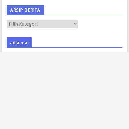
e
ARSIP BERITA
o
A
R
S
adsense
I
P
B
E
R
I
T
A