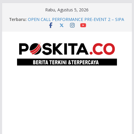
Skip
Rabu, Agustus 5, 2026
to
Terbaru:
OPEN CALL PERFORMANCE PRE-EVENT 2 – SIPA
content
ON THE STREET 2026
TKD Dipangkas, Pemprov Jateng Pastikan Tak
Ada Kendala Pembayaran Gaji ASN
Sekolah Rakyat di Jateng Tampung 2.692 Siswa,
Taj Yasin: Jalan Putus Rantai Kemiskinan
Jateng Siapkan Dana Cadangan Rp1,2 Triliun
untuk Pilgub 2029, Disisihkan Bertahap Mulai
2027
Soal Emas Ilegal, Petinggi SPEM Akan
Disidangkan