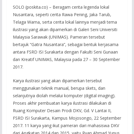
SOLO (poskita.co) – Beragam cerita legenda lokal
Nusantara, seperti cerita Rawa Pening, Jaka Tarub,
Telaga Warna, serta cerita lokal lainnya menjadi tema
ilustrasi yang akan dipamerkan di Galeri Seni Universiti
Malaysia Sarawak (UNIMAS). Pameran tersebut
bertajuk “Gatra Nusantara”, sebagai bentuk kerjasama
antara FSRD ISI Surakarta dengan Fakulti Seni Gunaan
dan Kreatif UNIMAS, Malaysia pada 27 – 30 September
2017.
Karya ilustrasi yang akan dipamerkan tersebut
menggunakan teknik manual, berupa skets, dan
selanjutnya diolah melalui komputer (digital imaging).
Proses akhir pembuatan karya ilustrasi dilakukan di
Ruang Komputer Desain Prodi DKV, Gd. V Lantai II,
FSRD ISI Surakarta, Kampus Mojosongo, 22 September
2017. 11 karya yang ikut pameran dari mahasiswa DKV
dari Angkatan 2014 dan 2015, yaitu Ryan Ahmad Yunus