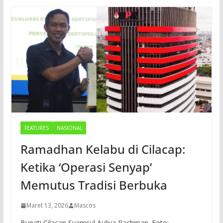
FEATURES
NASIONAL
Ramadhan Kelabu di Cilacap:
Ketika ‘Operasi Senyap’
Memutus Tradisi Berbuka
Maret 13, 2026
Mascos
Bupati Cilacap Syamsul Auliya Rachman. Foto: