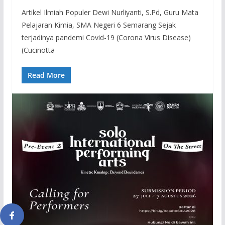
Artikel Ilmiah Populer Dewi Nurliyanti, S.Pd, Guru Mata
Pelajaran Kimia, SMA Negeri 6 Semarang Sejak
terjadinya pandemi Covid-19 (Corona Virus Disease)
(Cucinotta
Read More