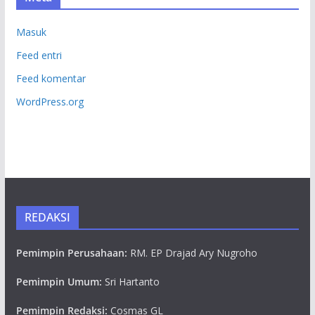
Masuk
Feed entri
Feed komentar
WordPress.org
REDAKSI
Pemimpin Perusahaan:
RM. EP Drajad Ary Nugroho
Pemimpin Umum:
Sri Hartanto
Pemimpin Redaksi:
Cosmas GL