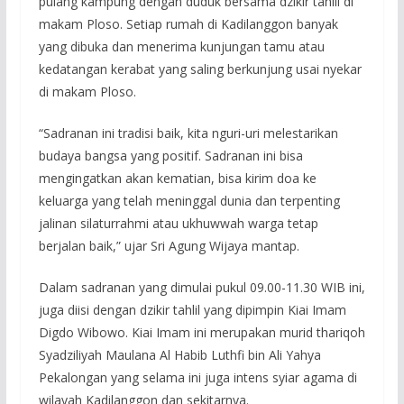
pulang kampung dengan duduk bersama dzikir tahlil di
makam Ploso. Setiap rumah di Kadilanggon banyak
yang dibuka dan menerima kunjungan tamu atau
kedatangan kerabat yang saling berkunjung usai nyekar
di makam Ploso.
“Sadranan ini tradisi baik, kita nguri-uri melestarikan
budaya bangsa yang positif. Sadranan ini bisa
mengingatkan akan kematian, bisa kirim doa ke
keluarga yang telah meninggal dunia dan terpenting
jalinan silaturrahmi atau ukhuwwah warga tetap
berjalan baik,” ujar Sri Agung Wijaya mantap.
Dalam sadranan yang dimulai pukul 09.00-11.30 WIB ini,
juga diisi dengan dzikir tahlil yang dipimpin Kiai Imam
Digdo Wibowo. Kiai Imam ini merupakan murid thariqoh
Syadziliyah Maulana Al Habib Luthfi bin Ali Yahya
Pekalongan yang selama ini juga intens syiar agama di
wilayah Kadilanggon dan sekitarnya.