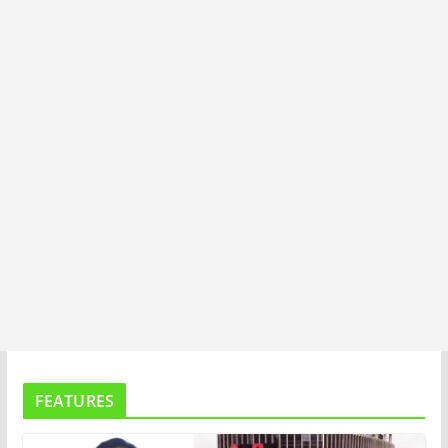
I
T
A
FEATURES