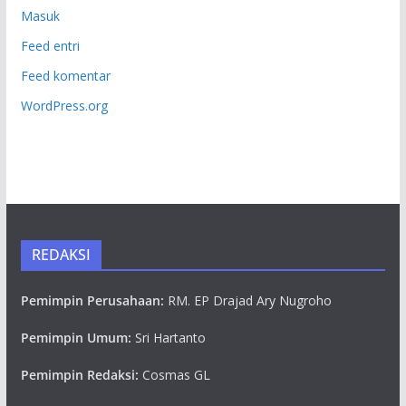
Masuk
Feed entri
Feed komentar
WordPress.org
REDAKSI
Pemimpin Perusahaan:
RM. EP Drajad Ary Nugroho
Pemimpin Umum:
Sri Hartanto
Pemimpin Redaksi:
Cosmas GL