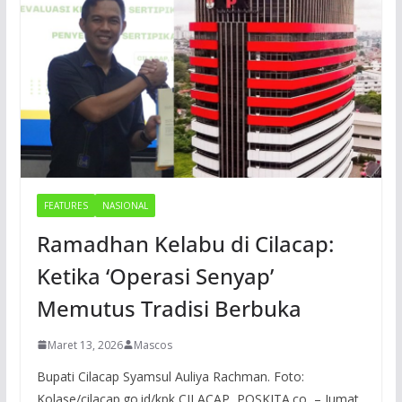
FEATURES
NASIONAL
Ramadhan Kelabu di Cilacap:
Ketika ‘Operasi Senyap’
Memutus Tradisi Berbuka
Maret 13, 2026
Mascos
Bupati Cilacap Syamsul Auliya Rachman. Foto:
Kolase/cilacap.go.id/kpk CILACAP, POSKITA.co – Jumat