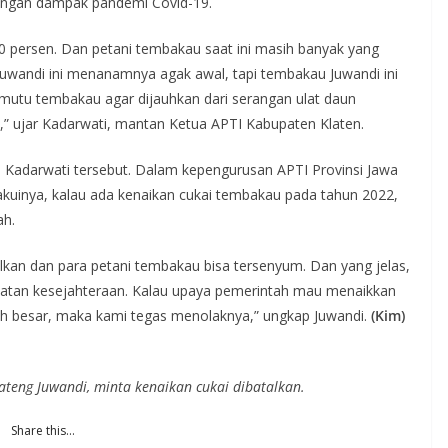
dengan dampak pandemi Covid-19.
 persen. Dan petani tembakau saat ini masih banyak yang
uwandi ini menanamnya agak awal, tapi tembakau Juwandi ini
mutu tembakau agar dijauhkan dari serangan ulat daun
,” ujar Kadarwati, mantan Ketua APTI Kabupaten Klaten.
 Kadarwati tersebut. Dalam kepengurusan APTI Provinsi Jawa
kuinya, kalau ada kenaikan cukai tembakau pada tahun 2022,
ah.
kan dan para petani tembakau bisa tersenyum. Dan yang jelas,
gkatan kesejahteraan. Kalau upaya pemerintah mau menaikkan
bih besar, maka kami tegas menolaknya,” ungkap Juwandi.
(Kim)
teng Juwandi, minta kenaikan cukai dibatalkan.
Share this…