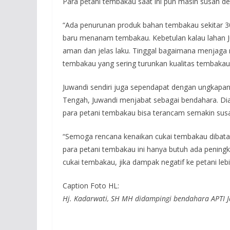
Para petani tembakau saat ini pun masih susah 
“Ada penurunan produk bahan tembakau sekitar 30
baru menanam tembakau. Kebetulan kalau lahan J
aman dan jelas laku. Tinggal bagaimana menjaga 
tembakau yang sering turunkan kualitas tembakau
Juwandi sendiri juga sependapat dengan ungkapan
Tengah, Juwandi menjabat sebagai bendahara. Dia
para petani tembakau bisa terancam semakin sus
“Semoga rencana kenaikan cukai tembakau dibatal
para petani tembakau ini hanya butuh ada penin
cukai tembakau, jika dampak negatif ke petani le
Caption Foto HL:
Hj. Kadarwati, SH MH didampingi bendahara APTI Ja