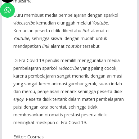
maksimal.
Guru membuat media pembelajaran dengan sparkol
videoscribe
kemudian diunggah melalui
Y
outube
.
Kemudian peserta didik diberitahu
link
alamat di
Y
outube
, sehingga siswa dengan mudah untuk
mendapatkan
link
alamat
Y
outube
tersebut.
Di Era Covid 19 penulis memilih menggunakan media
pembelajaran sparkol
videocribe
yang paling cocok,
karena pembelajaran sangat menarik, dengan animasi
yang sangat keren animasi gambar gerak, suara indah
dan merdu, penjelasan menarik sehingga peserta didik
enjoy
. Peserta didik tertarik dalam materi pembelajaran
puisi dengan kata berantai, sehingga tidak
membosankan otomatis prestasi peserta didik
meningkat meskipun di Era Covid 19.
Editor: Cosmas