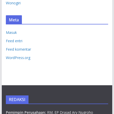
Wonogiri
Meta
Masuk
Feed entri
Feed komentar
WordPress.org
REDAKSI
Pemimpin Perusahaan:
RM. EP Drajad Ary Nugroho