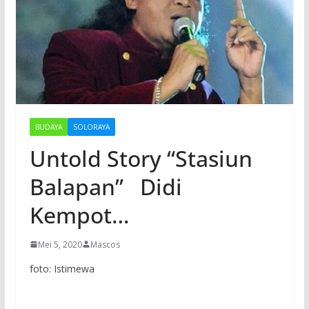
BUDAYA
SOLORAYA
Untold Story “Stasiun
Balapan” Didi
Kempot…
Mei 5, 2020
Mascos
foto: Istimewa