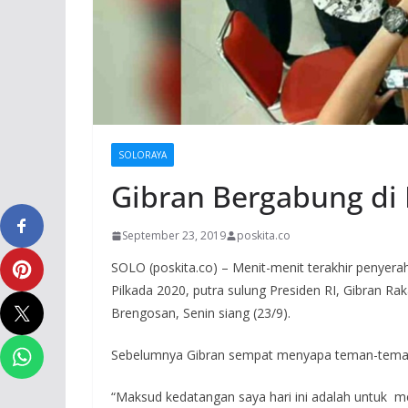
SOLORAYA
Gibran Bergabung di 
September 23, 2019
poskita.co
SOLO (poskita.co) – Menit-menit terakhir penyera
Pilkada 2020, putra sulung Presiden RI, Gibran R
Brengosan, Senin siang (23/9).
Sebelumnya Gibran sempat menyapa teman-tema
“Maksud kedatangan saya hari ini adalah untuk men