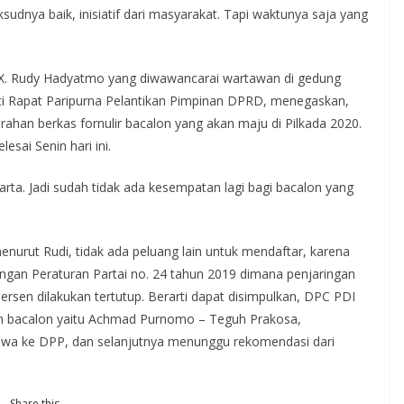
udnya baik, inisiatif dari masyarakat. Tapi waktunya saja yang
FX. Rudy Hadyatmo yang diwawancarai wartawan di gedung
ti Rapat Paripurna Pelantikan Pimpinan DPRD, menegaskan,
han berkas fornulir bacalon yang akan maju di Pilkada 2020.
esai Senin hari ini.
karta. Jadi sudah tidak ada kesempatan lagi bagi bacalon yang
nurut Rudi, tidak ada peluang lain untuk mendaftar, karena
engan Peraturan Partai no. 24 tahun 2019 dimana penjaringan
ersen dilakukan tertutup. Berarti dapat disimpulkan, DPC PDI
 bacalon yaitu Achmad Purnomo – Teguh Prakosa,
ibawa ke DPP, dan selanjutnya menunggu rekomendasi dari
Share this…