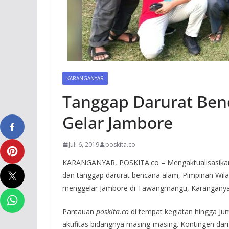
KARANGANYAR
Tanggap Darurat Benc
Gelar Jambore
Juli 6, 2019
poskita.co
KARANGANYAR, POSKITA.co – Mengaktualisasikan k
dan tanggap darurat bencana alam, Pimpinan Wila
menggelar Jambore di Tawangmangu, Karanganya
Pantauan
poskita.co
di tempat kegiatan hingga Jum
aktifitas bidangnya masing-masing. Kontingen da