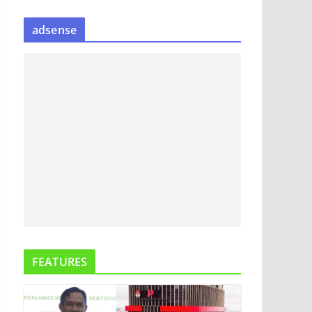
S
adsense
I
P
B
E
R
I
T
A
FEATURES