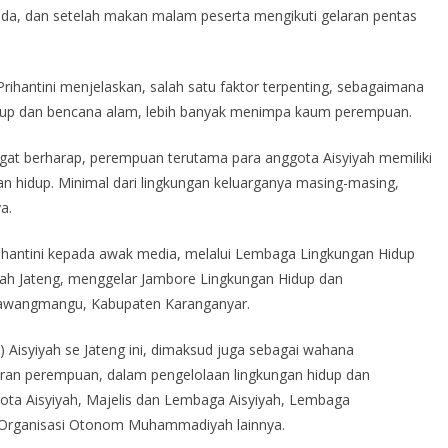
nda, dan setelah makan malam peserta mengikuti gelaran pentas
i Prihantini menjelaskan, salah satu faktor terpenting, sebagaimana
idup dan bencana alam, lebih banyak menimpa kaum perempuan.
ngat berharap, perempuan terutama para anggota Aisyiyah memiliki
 hidup. Minimal dari lingkungan keluarganya masing-masing,
a.
 Prihantini kepada awak media, melalui Lembaga Lingkungan Hidup
h Jateng, menggelar Jambore Lingkungan Hidup dan
awangmangu, Kabupaten Karanganyar.
) Aisyiyah se Jateng ini, dimaksud juga sebagai wahana
an perempuan, dalam pengelolaan lingkungan hidup dan
ota Aisyiyah, Majelis dan Lembaga Aisyiyah, Lembaga
Organisasi Otonom Muhammadiyah lainnya.