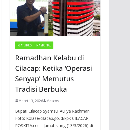
FEATURES
NASIONAL
Ramadhan Kelabu di
Cilacap: Ketika ‘Operasi
Senyap’ Memutus
Tradisi Berbuka
Maret 13, 2026
Mascos
Bupati Cilacap Syamsul Auliya Rachman.
Foto: Kolase/cilacap.go.id/kpk CILACAP,
POSKITA.co – Jumat siang (13/3/2026) di