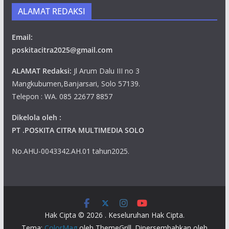
ALAMAT REDAKSI
Email:
poskitacitra2025@gmail.com
ALAMAT Redaksi:
Jl Arum Dalu III no 3
Mangkubumen,Banjarsari, Solo 57139.
Telepon : WA. 085 22677 8857
Dikelola oleh :
PT .POSKITA CITRA MULTIMEDIA SOLO
No.AHU-0043342.AH.01 tahun2025.
Hak Cipta © 2026
. Keseluruhan Hak Cipta.
Tema:
ColorMag
oleh ThemeGrill. Dipersembahkan oleh