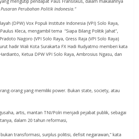
 yang mengutip pendapat Paus Fransiskus, dalam makalahnya
 Pusaran Perubahan Politik Indonesia.”
ayah (DPW) Vox Populi Institute Indonesia (VPI) Solo Raya,
Paulus Kleca, mengambil tema “Siapa Bilang Politik Jahat”,
doto Nagoro (VPI Solo Raya, Gress Raja (VPI Solo Raya)
urut hadir Wali Kota Surakarta FX Hadi Rudyatmo memberi kata
Hardianto, Ketua DPW VPI Solo Raya, Ambrosius Ngasu, dan
ang-orang yang memiliki power. Bukan state, society, atau
saha, artis, mantan TNI/Polri menjadi pejabat publik, sebagai
tanya, dalam 20 tahun reformasi,
 bukan transformasi, surplus politisi, defisit negarawan,” kata