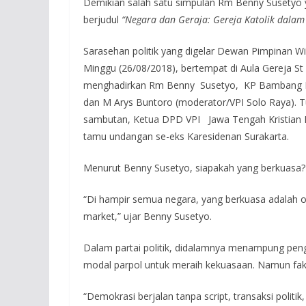
Demikian salah satu simpulan Rm Benny Susetyo
berjudul
“Negara dan Geraja: Gereja Katolik dalam
Sarasehan politik yang digelar Dewan Pimpinan Wil
Minggu (26/08/2018), bertempat di Aula Gereja St 
menghadirkan Rm Benny Susetyo, KP Bambang Pra
dan M Arys Buntoro (moderator/VPI Solo Raya). T
sambutan, Ketua DPD VPI Jawa Tengah Kristian 
tamu undangan se-eks Karesidenan Surakarta.
Menurut Benny Susetyo, siapakah yang berkuasa?
“Di hampir semua negara, yang berkuasa adalah or
market,” ujar Benny Susetyo.
Dalam partai politik, didalamnya menampung pengu
modal parpol untuk meraih kekuasaan. Namun fak
“Demokrasi berjalan tanpa script, transaksi politik,