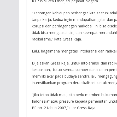
KTP WNI atau menjadi pejabat Negara.
“Tantangan kehidupan berbangsa kita saat ini ada
tanpa kerja, kedua ingin mendapatkan gelar dan p
korupsi dan perdaganagan narkoba. Ini bisa disele
tidak bisa menguasai diri, dan keempat merendahka
radikalisme,” kata Gress Raja.
Lalu, bagaimana mengatasi intoleransi dan radika
Dijelaskan Gress Raja, untuk intoleransi dan radi
kekuasaan, tutup semua sumber dana calon pemimp
memiliki akar pada budaya sendiri, lalu mengagu
intensifkankan program deradikalisasi untuk meng
“Jika tetap tidak mau, kita perlu memberi hukum
Indonesia” atau pressure kepada pemerintah unt
PP no. 2 tahun 2007,” ujar Gress Raja.