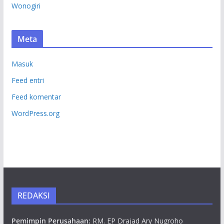
Wonogiri
Meta
Masuk
Feed entri
Feed komentar
WordPress.org
REDAKSI
Pemimpin Perusahaan:
RM. EP Drajad Ary Nugroho