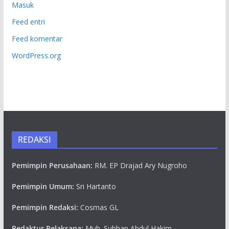
Masuk
Feed entri
Feed komentar
WordPress.org
REDAKSI
Pemimpin Perusahaan:
RM. EP Drajad Ary Nugroho
Pemimpin Umum:
Sri Hartanto
Pemimpin Redaksi:
Cosmas GL
Redaktur Pelaksana:
Muh. Subhan Abdul Hakim